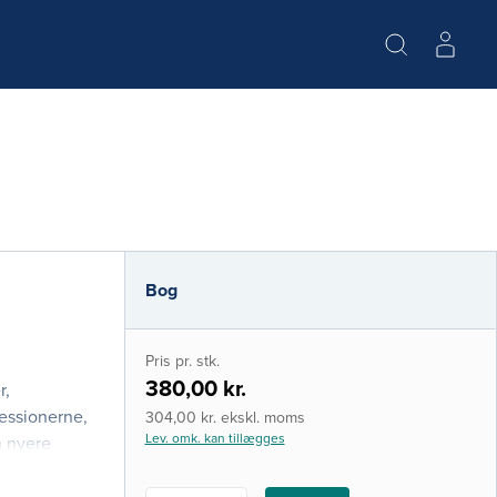
Bog
Pris pr. stk.
380,00 kr.
r,
fessionerne,
304,00 kr. ekskl. moms
Lev. omk. kan tillægges
n nyere