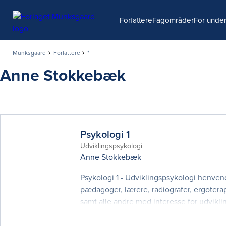
Søg
Forfattere
Fagområder
For under
Munksgaard
Forfattere
*
Anne Stokkebæk
Psykologi 1
Udviklingspsykologi
Anne Stokkebæk
Psykologi 1 - Udviklingspsykologi henven
pædagoger, lærere, radiografer, ergoterap
samt alle andre med interesse for udvikl
udviklingspsykologi på en levende og let