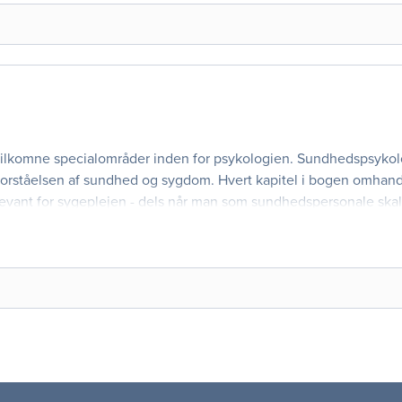
tilkomne specialområder inden for psykologien. Sundhedspsyko
 forståelsen af sundhed og sygdom. Hvert kapitel i bogen omhand
levant for sygeplejen - dels når man som sundhedspersonale skal
g måske truende død påvirk