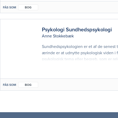
FÅS SOM
BOG
Psykologi Sundhedspsykologi
Anne Stokkebæk
Sundhedspsykologien er et af de senest 
ærinde er at udnytte psykologisk viden i
psykologisk tema eller begreb, som er re
forstå, hvordan sygdom, smerter, angst o
FÅS SOM
BOG