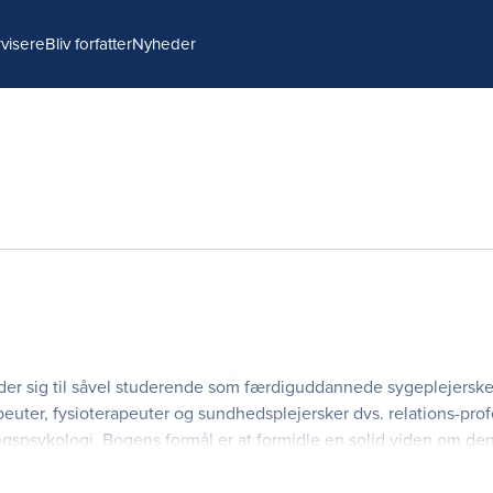
visere
Bliv forfatter
Nyheder
der sig til såvel studerende som færdiguddannede sygeplejerske
euter, fysioterapeuter og sundhedsplejersker dvs. relations-pro
ingspsykologi. Bogens formål er at formidle en solid viden om de
forståelig måde.