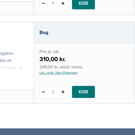
KØB
1
Bog
Pris pr. stk.
logiens
310,00 kr.
ler et
248,00 kr. ekskl. moms
 forsøge at
Lev. omk. kan tillægges
KØB
1