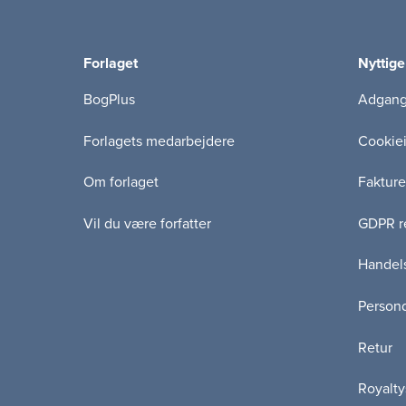
Forlaget
Nyttige
BogPlus
Adgang 
Forlagets medarbejdere
Cookie
Om forlaget
Fakture
Vil du være forfatter
GDPR re
Handels
Persond
Retur
Royalty