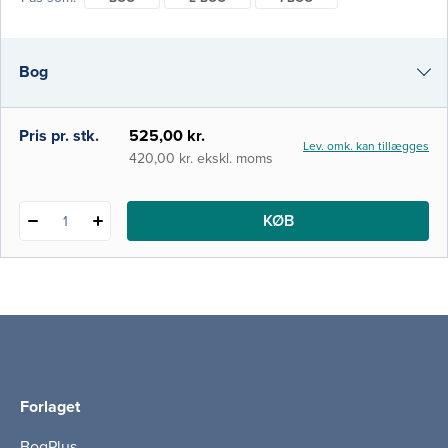
patienten og dennes perspektiver. Bogen er
målrettet professionsbachelorniveau og kan
primært benyttes på
Bog
sygeplejerskeuddannelsen som grundbog.
Den er
e-bog
Pris pr. stk.
525,00 kr.
Lev. omk. kan tillægges
i-bog
420,00 kr. ekskl. moms
KØB
1
Forlaget
BogPlus