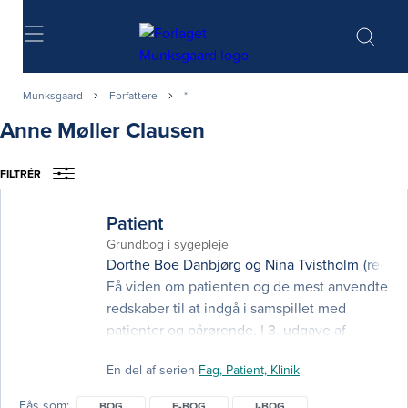
Søg
Munksgaard
Forfattere
*
Anne Møller Clausen
FILTRÉR
Patient
Grundbog i sygepleje
Dorthe Boe Danbjørg
og
Nina Tvistholm
(red.)
Få viden om patienten og de mest anvendte
redskaber til at indgå i samspillet med
patienter og pårørende. I 3. udgave af
Patient - en grundbog i sygepleje, får du
En del af serien
Fag, Patient, Klinik
som sygeplejestuderende et godt grundlag
for at yde sygepleje med forståelse for
Fås som
BOG
E-BOG
I-BOG