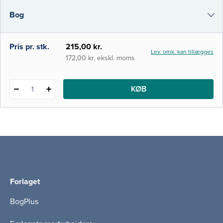
tænkt som et effektivt opslagsværk, hvor
Bog
man kan få et hurtigt o
i-bog
Pris pr. stk.
215,00 kr.
Lev. omk. kan tillægges
172,00 kr. ekskl. moms
KØB
1
Forlaget
BogPlus