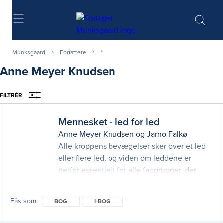
Søg
Munksgaard
Forfattere
*
Anne Meyer Knudsen
FILTRÉR
Mennesket - led for led
Anne Meyer Knudsen
og
Jarno Falkø
Alle kroppens bevægelser sker over et led
eller flere led, og viden om leddene er
derfor essentielt for alle faggrupper, der
arbejder professionelt med bevægelse.
Mennesket – led for led er primært til
Fås som
BOG
I-BOG
studerende inden for fysioterapi, idræt,
ergoterapi, medicin og sygepleje. Den er