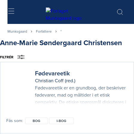
Søg
Munksgaard
Forfattere
*
Anne-Marie Søndergaard Christensen
FILTRÉR
Fødevareetik
Christian Coff
(red.)
Fødevareetik er en grundbog, der beskriver
fødevarer, mad og måltider i et etisk
perspektiv. De etiske spørgsmål diskuteres i
dag ikke kun i forbindelse med madindkøb,
madlavning, omkring bordet og i medierne.
Fås som
BOG
I-BOG
Også forskerne har taget området til sig. I
denne bog præsenterer førende danske