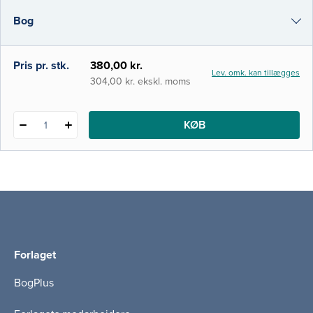
forskere deres arbejde med etikken i
Bog
relation til maden, måltidet og fødevarerne.
i-bog
Pris pr. stk.
380,00 kr.
Lev. omk. kan tillægges
304,00 kr. ekskl. moms
KØB
1
Forlaget
BogPlus