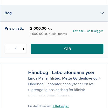
medicinstuderende, der kan bruge
Medicinsk Kompendium som lærebog og
Bog
opslagsværk på kandidatuddannelsen på
Medicin i København, Aarhus, Odense og
Aalborg. Derudover k
e-bog (epub3)
Pris pr. stk.
2.000,00 kr.
Lev. omk. kan tillægges
i-bog
1.600,00 kr. ekskl. moms
KØB
1
Håndbog i Laboratorieanalyser
Linda Maria Hilsted
,
Mette Gyldenløve
og
Anne
Håndbog i laboratorieanalyser er en let
tilgængelig opslagsbog for klinisk
personale, yngre læger og
medicinstuderende. Formidlingen er præcis
En del af serien
Kittelbøger
og overskuelig, og repræsenterer 'state of