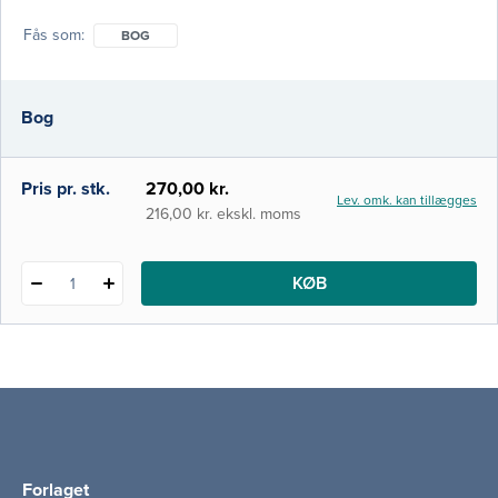
the art' inden for klinisk biokemi og medicin.
Fås som
BOG
Første del af bogen gennemgår, hvordan
laboratorieresultater rekvireres, præsenteres
og fortolkes. Hovedparten af bogen består
Bog
af en alfabetisk gennemgang af de e
Pris pr. stk.
270,00 kr.
Lev. omk. kan tillægges
216,00 kr. ekskl. moms
KØB
1
Forlaget