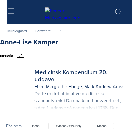
Søg
Munksgaard
Forfattere
*
Anne-Lise Kamper
FILTRÉR
Medicinsk Kompendium 20.
udgave
Ellen Margrethe Hauge
,
Mark Andrew Ainswort
Dette er det ultimative medicinske
standardværk i Danmark og har været det,
siden 1. udgave så dagens lys i 1936. Den
20. udgaves to bind dækker alle aspekter af
den interne medicin og er skrevet af landets
Fås som
BOG
E-BOG (EPUB3)
I-BOG
førende specialister. Bøgerne er til den