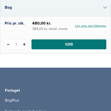
praktisk anvendelse af den teoretiske viden.
Bog
I denne 3. udgave af Klinisk nuklearmedicin
har vi derfor valgt også at
i-bog
Pris pr. stk.
480,00 kr.
Lev. omk. kan tillægges
384,00 kr. ekskl. moms
KØB
1
Forlaget
BogPlus