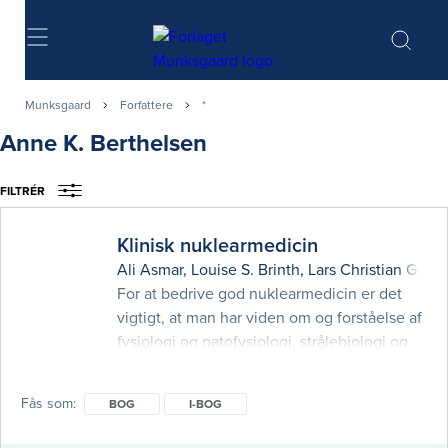
Søg
Munksgaard
Forfattere
*
Anne K. Berthelsen
FILTRÉR
Klinisk nuklearmedicin
Ali Asmar
,
Louise S. Brinth
,
Lars Christian Gorm
For at bedrive god nuklearmedicin er det
vigtigt, at man har viden om og forståelse af
fysiologi og patofysiologi, strålebiologi og
strålehygiejne samt måleteknik og
metodevurdering. Samtidig er læring inden
Fås som
BOG
I-BOG
for specialet i høj grad baseret på
mesterlære, mønstergenkendelse og