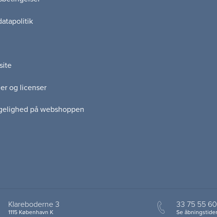
atapolitik
site
er og licenser
gelighed på webshoppen
Klareboderne 3
33 75 55 60
1115 København K
Se åbningstider