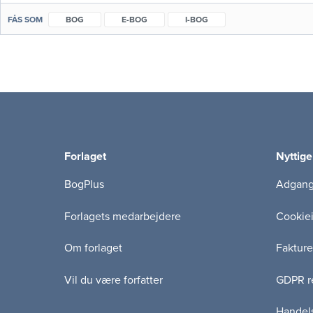
FÅS SOM
BOG
E-BOG
I-BOG
Forlaget
Nyttige
BogPlus
Adgang 
Forlagets medarbejdere
Cookie
Om forlaget
Fakture
Vil du være forfatter
GDPR re
Handels