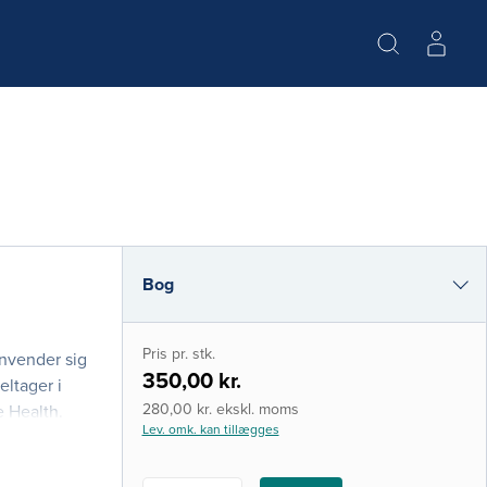
Bog
e-bog
Pris pr. stk.
envender sig
i-bog
350,00 kr.
eltager i
280,00 kr. ekskl. moms
e Health.
Lev. omk. kan tillægges