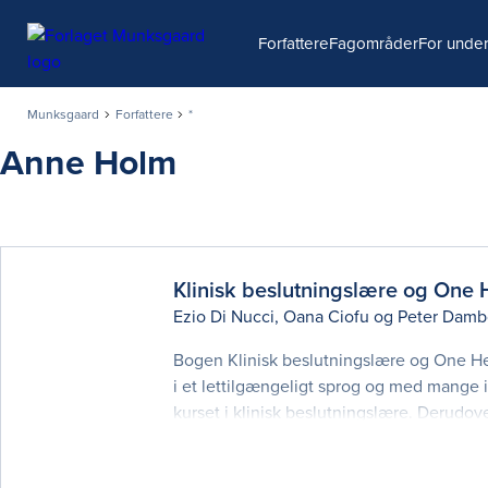
Søg
Forfattere
Fagområder
For under
Munksgaard
Forfattere
*
Anne Holm
Klinisk beslutningslære og One 
Ezio Di Nucci
,
Oana Ciofu
og
Peter Damb
Bogen Klinisk beslutningslære og One Heal
i et lettilgængeligt sprog og med mange i
kurset i klinisk beslutningslære. Derudov
Bogen består af to