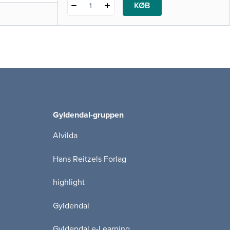
KØB
1
Gyldendal-gruppen
Alvilda
Hans Reitzels Forlag
highlight
Gyldendal
Gyldendal e-Learning