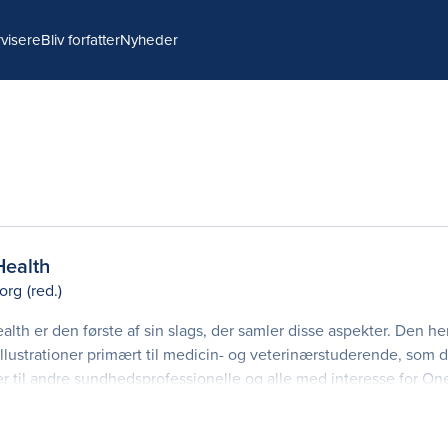
visere
Bliv forfatter
Nyheder
Health
org
(red.)
th er den første af sin slags, der samler disse aspekter. Den h
llustrationer primært til medicin- og veterinærstuderende, som d
er til andre sundhedsprofessionelle og alle med interesse for On