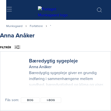
Søg
Munksgaard
Forfattere
*
Anna Anåker
FILTRÉR
Bæredygtig sygepleje
Anna Anåker
Bæredygtig sygepleje giver en grundig
indføring i sammenhængene mellem
sundhed, bæredygtighed og klima og viser,
hvordan sygeplejersker spiller en afgørende
rolle i den grønne omstilling – lokalt,
Fås som
BOG
I-BOG
nationalt og globalt. Bogen præsenterer
centrale perspektiver, teorier og begreber