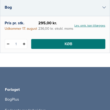
inden for bæredygtighed og kobler dem til
Bog
sygeplejerskernes kliniske praksis – fra
forebyggelse i primær sektor til
i-bog
Pris pr. stk.
295,00 kr.
Lev. omk. kan tillægges
Udkommer 17. august
236,00 kr. ekskl. moms
KØB
1
Forlaget
BogPlus