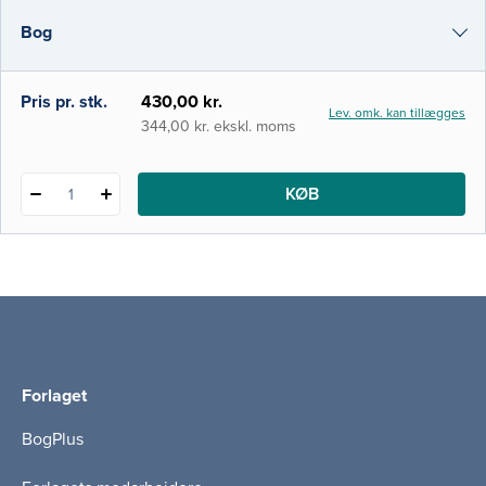
til ABCDE-metoden, og bogen præsenterer
Bog
metoder og en fagligt argumenteret
sygeplejepraksis relateret til akut sygdom. I
denne 4. udgave er al
e-bog
Pris pr. stk.
430,00 kr.
Lev. omk. kan tillægges
i-bog
344,00 kr. ekskl. moms
KØB
1
Forlaget
BogPlus