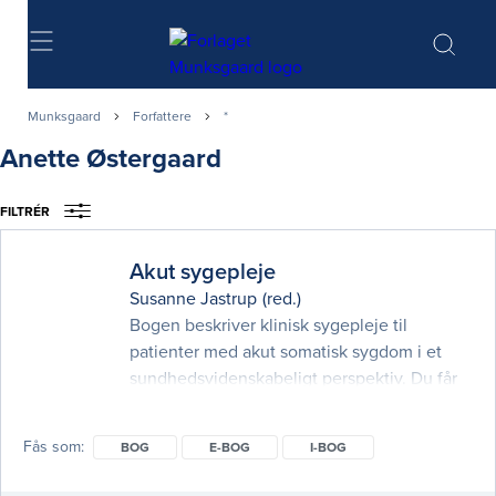
Søg
Munksgaard
Forfattere
*
Anette Østergaard
FILTRÉR
Akut sygepleje
Susanne Jastrup
(red.)
Bogen beskriver klinisk sygepleje til
patienter med akut somatisk sygdom i et
sundhedsvidenskabeligt perspektiv. Du får
en samlet indføring i akutte kliniske
problemstillinger med fokus på
Fås som
BOG
E-BOG
I-BOG
sygeplejefaglig observation, analyse og
intervention. Der er en grundig introduktion