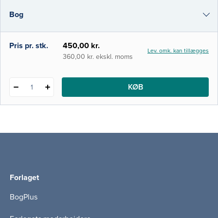
om børn indlagt på inten
Bog
e-bog
Pris pr. stk.
450,00 kr.
Lev. omk. kan tillægges
i-bog
360,00 kr. ekskl. moms
KØB
1
Forlaget
BogPlus