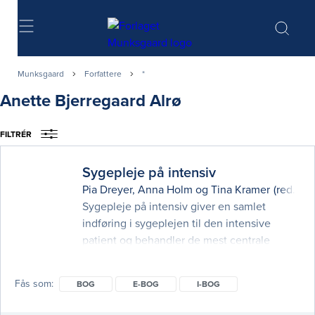
Søg
Munksgaard
Forfattere
*
Anette Bjerregaard Alrø
FILTRÉR
Sygepleje på intensiv
Pia Dreyer
,
Anna Holm
og
Tina Kramer
(red.)
Sygepleje på intensiv giver en samlet
indføring i sygeplejen til den intensive
patient og behandler de mest centrale
kliniske problemstillinger, så man får indblik
i nyeste viden på området og konkrete ideer
Fås som
BOG
E-BOG
I-BOG
til den daglige kliniske sygepleje. Som
noget nyt i 2. udgave er der tilføjet kapitler