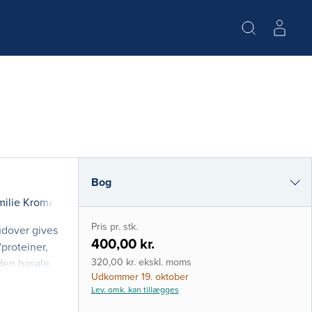
Bog
milie Kromann-Thomsen
i-bog
Pris pr. stk.
udover gives
400,00 kr.
/proteiner,
320,00 kr. ekskl. moms
den basale
Udkommer 19. oktober
Lev. omk. kan tillægges