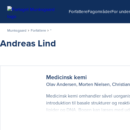
Søg
Forfattere
Fagområder
For under
Munksgaard
Forfattere
*
Andreas Lind
Medicinsk kemi
Olav Andersen
,
Morten Nielsen
,
Christia
Medicinsk kemi omhandler såvel uorganis
introduktion til basale strukturer og reak
lipider og DNA. Bogen kan læses med udg
kemi, der er nødvendig for at forstå fag