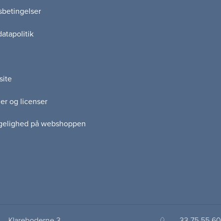
betingelser
atapolitik
site
er og licenser
gelighed på webshoppen
Klareboderne 3
33 75 55 60