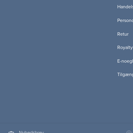
Handels
Persond
Retur
Royalty
E-noegl
Tilgæn
Nyhedsbrev