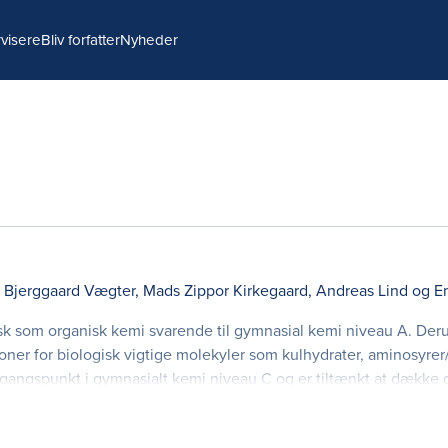
visere
Bliv forfatter
Nyheder
n Bjerggaard Vægter
,
Mads Zippor Kirkegaard
,
Andreas Lind
og
E
k som organisk kemi svarende til gymnasial kemi niveau A. Der
tioner for biologisk vigtige molekyler som kulhydrater, aminosyrer
angspunkt i gymnasialt kemi niveau C og er tiltænkt at dække 
et biokemi på de sundhedsvidensk