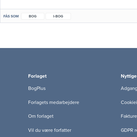
FÅS SOM
BOG
I-BOG
Forlaget
Nyttige
BogPlus
Adgang 
Forlagets medarbejdere
Cookie
Om forlaget
Fakture
Vil du være forfatter
GDPR re