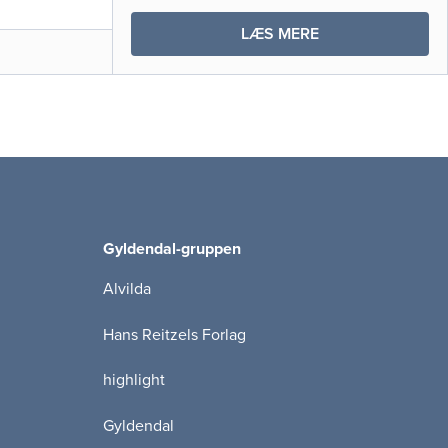
OM
LÆS MERE
MEDICINSK
KEMI
Gyldendal-gruppen
Alvilda
Hans Reitzels Forlag
highlight
Gyldendal