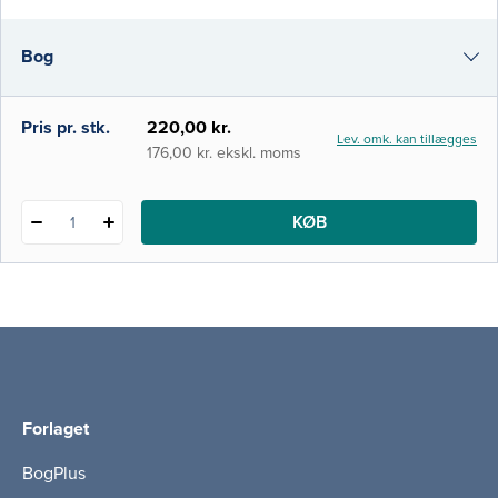
kan åbne for nye måder at tale om det
professionelle arbejde i det danske
Bog
sundhedsvæsen. Internationalt bliver digte,
noveller og romaner i stig
i-bog
Pris pr. stk.
220,00 kr.
Lev. omk. kan tillægges
176,00 kr. ekskl. moms
KØB
1
Forlaget
BogPlus