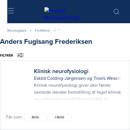
Søg
Munksgaard
Forfattere
*
Anders Fuglsang Frederiksen
FILTRÉR
Klinisk neurofysiologi
Eskild Colding-Jørgensen
og
Troels Wesenberg
Klinisk neurofysiologi giver den første
samlede danske fremstilling af faget klinisk
neurofysiologi med fokus på både de
kliniske problemstillinger og den tekniske
disciplin, faget også er. Der foretages i dag
Fås som
BOG
I-BOG
flere klinisk-neurofysiologiske
undersøgelser end no­gensinde før, og det