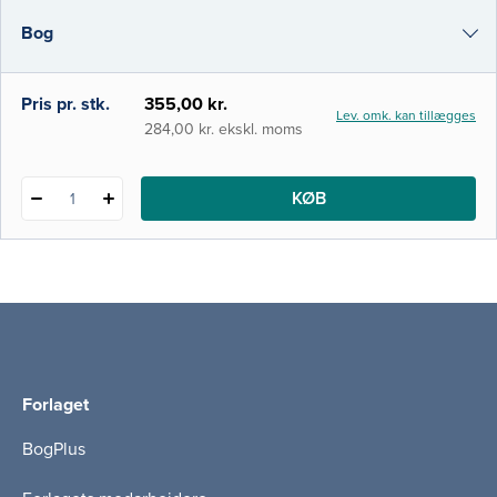
har skabt en bredere interesse og forstå­else
Bog
for neurofysiologiens mange muligheder, og
dermed et behov for bogen.
i-bog
Pris pr. stk.
355,00 kr.
Lev. omk. kan tillægges
284,00 kr. ekskl. moms
KØB
1
Forlaget
BogPlus