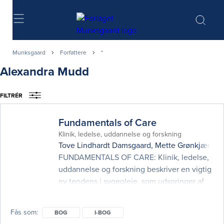
Søg
Munksgaard
Forfattere
*
Alexandra Mudd
FILTRÉR
Fundamentals of Care
Klinik, ledelse, uddannelse og forskning
Tove Lindhardt Damsgaard
,
Mette Grønkjær
og
FUNDAMENTALS OF CARE: Klinik, ledelse,
uddannelse og forskning beskriver en vigtig
ny tendens i sygepleje, som udspringer af
overbevisende international dokumentation
for mangelfuld sygepleje – især i forhold til
Fås som
BOG
I-BOG
patienter og borgeres fundamentale behov.