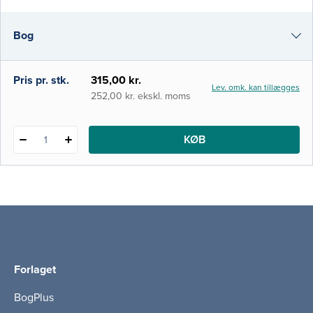
Det er den første samlede præsentation af
begrebsrammen Fundamentals of Care på
Bog
dansk i bogform, og målet er at bidrage til,
at alle sygeplejersker fokuserer mere
målrettet på syge
i-bog
Pris pr. stk.
315,00 kr.
Lev. omk. kan tillægges
252,00 kr. ekskl. moms
KØB
1
Forlaget
BogPlus