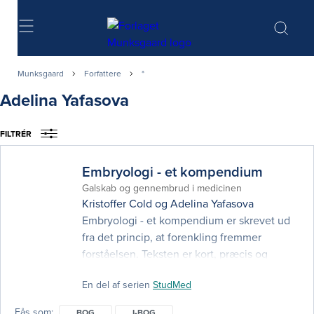
Søg
Munksgaard
Forfattere
*
Adelina Yafasova
FILTRÉR
Embryologi - et kompendium
Galskab og gennembrud i medicinen
Kristoffer Cold
og
Adelina Yafasova
Embryologi - et kompendium er skrevet ud
fra det princip, at forenkling fremmer
forståelsen. Teksten er kort, præcis og
skrevet i punktform. Illustrationerne er enkle
En del af serien
StudMed
og pædagogiske, med farvekoder der gør
kimlagenes derivater lette at forstå og
Fås som
BOG
I-BOG