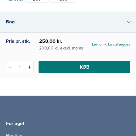
repetere. Der er mange klinik- og
anatomibokse gennem bogen, som hjælper
til at forstå en række kliniske forhold – for
Bog
eksempel symptomerne ved
hjertemisdannelser hos n
i-bog
Pris pr. stk.
250,00 kr.
Lev. omk. kan tillægges
200,00 kr. ekskl. moms
KØB
1
Forlaget
BogPlus