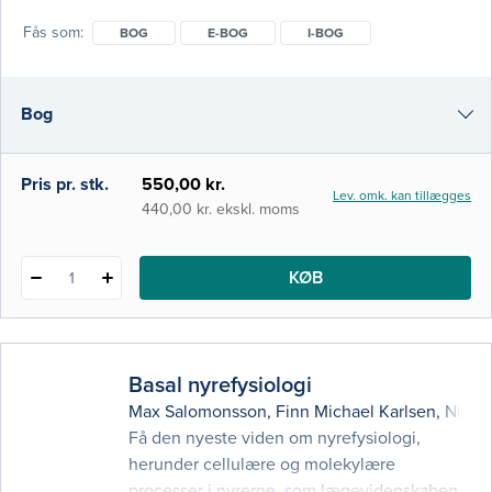
bog får du: 22 OPDATEREDE KAPITLER om
Fås som
BOG
E-BOG
I-BOG
grundlæggende biokemi og genetik
PÆDAGOGISKE FORKLARINGER som
skaber forståelse og sammenhæng
Bog
e-bog
Pris pr. stk.
550,00 kr.
Lev. omk. kan tillægges
i-bog
440,00 kr. ekskl. moms
KØB
1
Basal nyrefysiologi
Max Salomonsson
,
Finn Michael Karlsen
,
Niels
Få den nyeste viden om nyrefysiologi,
herunder cellulære og molekylære
processer i nyrerne, som lægevidenskaben