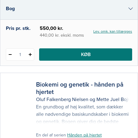
ambulanceredder, bioanalytiker,
Bog
ergoterapeut, ernæring og sundhed,
farmaceut, fysioterapeut, jordemoder og
radiograf.
e-bog
Pris pr. stk.
550,00 kr.
Lev. omk. kan tillægges
i-bog
440,00 kr. ekskl. moms
KØB
1
Biokemi og genetik - hånden på
hjertet
Oluf Falkenberg Nielsen
og
Mette Juel Bojsen-
En grundbog af høj kvalitet, som dækker
alle nødvendige basiskundskaber i biokemi
og genetik. Bogen giver dig de bedste
rammer for læring, så du kan klare dig godt
En del af serien
Hånden på hjertet
på studiet og i klinisk praksis. Med denne