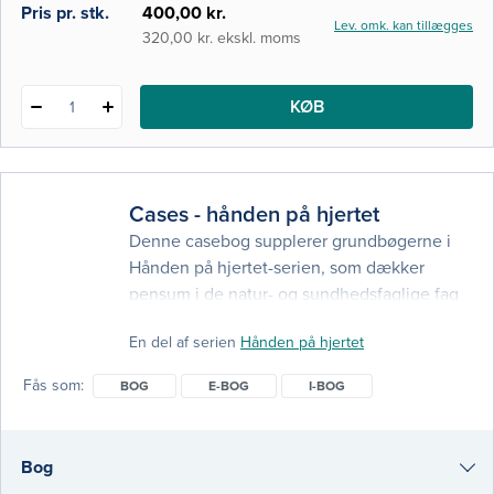
ergoterapeutstuderende, men kan også
e-bog
Pris pr. stk.
400,00 kr.
Lev. omk. kan tillægges
320,00 kr. ekskl. moms
KØB
1
Cases - hånden på hjertet
Denne casebog supplerer grundbøgerne i
Hånden på hjertet-serien, som dækker
pensum i de natur- og sundhedsfaglige fag
på primært sygeplejeuddannelsen. Bøger i
En del af serien
Hånden på hjertet
serien bruges dog også på mange andre
sundhedsuddannelser, bl.a. uddannelserne i
Fås som
BOG
E-BOG
I-BOG
ergoterapi, ernæring og sundhed,
fysioterapi, bioanalytiker, farmaceut og
jordemoder. Alle cases er udvalgte ud fra de
Bog
forskellige specialer, og indeholde