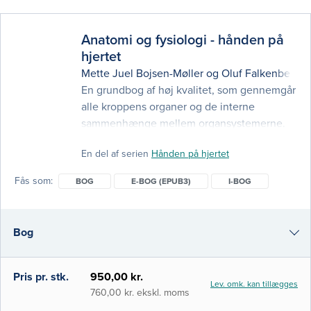
Anatomi og fysiologi - hånden på
hjertet
Mette Juel Bojsen-Møller
og
Oluf Falkenberg N
En grundbog af høj kvalitet, som gennemgår
alle kroppens organer og de interne
sammenhænge mellem organsystemerne.
Her får du de bedste rammer for læring, så
En del af serien
Hånden på hjertet
du kan klare dig godt på studiet og i klinisk
praksis. Er primært til sygeplejestuderende,
Fås som
BOG
E-BOG (EPUB3)
I-BOG
men kan også bruges af andre
sundhedsuddannelser. Du får: 16
OPDATEREDE KAPITLER om kroppens
Bog
basale opbygning og funktion
e-bog (epub3)
Pris pr. stk.
950,00 kr.
Lev. omk. kan tillægges
i-bog
760,00 kr. ekskl. moms