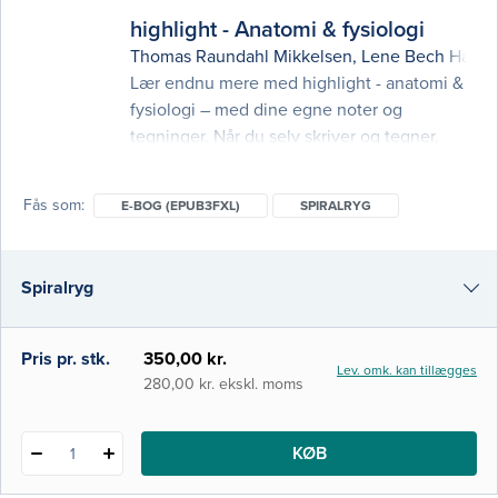
forfatter
highlight - Anatomi & fysiologi
eller
Thomas Raundahl Mikkelsen
,
Lene Bech Hans
isbn
Lær endnu mere med highlight - anatomi &
fysiologi – med dine egne noter og
tegninger. Når du selv skriver og tegner,
aktiverer du din hukommelse og styrker din
viden og forståelse, og her får du en
Fås som
E-BOG (EPUB3FXL)
SPIRALRYG
kombineret aktivitets- og notesbog, så du
kan få endnu større udbytte af videoerne
om anatomi og fysiologi på highlight. Bogen
Spiralryg
følger videoernes opbygning 1:1, så du kan
arbejde
e-bog (epub3fxl)
Pris pr. stk.
350,00 kr.
Lev. omk. kan tillægges
280,00 kr. ekskl. moms
KØB
1