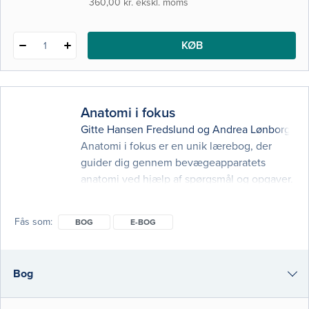
i-bog
360,00 kr. ekskl. moms
KØB
1
Anatomi i fokus
Gitte Hansen Fredslund
og
Andrea Lønborg
Anatomi i fokus er en unik lærebog, der
guider dig gennem bevægeapparatets
anatomi ved hjælp af spørgsmål og opgaver.
Med forskellige opgavetyper såsom
forståelsesspørgsmål, tegne- og
Fås som
BOG
E-BOG
farvelægningsopgaver, identifikation af
anatomiske strukturer, oversættelse af
fagtermer, krydsord, tolkning af
Bog
journalnotater og bevægeanalyse retter
bogen sig specifikt mod fysioterapeut- og