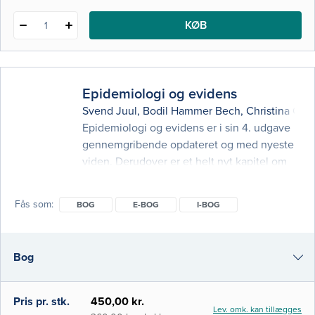
KØB
1
Epidemiologi og evidens
Svend Juul
,
Bodil Hammer Bech
,
Christina Cat
Epidemiologi og evidens er i sin 4. udgave
gennemgribende opdateret og med nyeste
viden. Derudover er et helt nyt kapitel om
infektionsepidemiologi kommet til.
Lærebogen er beregnet til
Fås som
BOG
E-BOG
I-BOG
introduktionskurser i epidemiologi ved de
videregående sundhedsuddannelser,
herunder medicin, sygepleje samt ergo- og
Bog
fysioterapi. Bogens teoridannelse er i vid
udstrækning bygget op omkring
e-bog
Pris pr. stk.
450,00 kr.
Lev. omk. kan tillægges