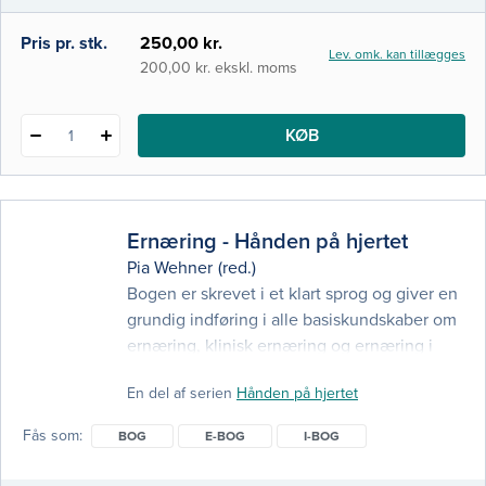
e-bog
Pris pr. stk.
250,00 kr.
Lev. omk. kan tillægges
i-bog
200,00 kr. ekskl. moms
KØB
1
Ernæring - Hånden på hjertet
Pia Wehner
(red.)
Bogen er skrevet i et klart sprog og giver en
grundig indføring i alle basiskundskaber om
ernæring, klinisk ernæring og ernæring i
forhold til livsstil og sygdomme. Det er en
En del af serien
Hånden på hjertet
grundbog, som er særligt lavet til
sygeplejerskestuderende, men den kan
Fås som
BOG
E-BOG
I-BOG
også bruges på mange andre
sundhedsuddannelser som