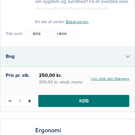
om sygdom og sundhed? Få et overblik over
den kvantitative forskningsmetodik
beskrevet i et letlæst sprog. Du får
En del af serien
Basal-serien
introduktion til hvad statistik er, forståelse
for metoder såsom studiedesign, statistiske
Fås som
BOG
I-BOG
udregninger og forskningsbaseret litteratur.
Bogen henvender sig til studerende på en
sundhedsfaglig professionsuddannelse og
Bog
til andre sundhedsprofessionelle, som øns
i-bog
Pris pr. stk.
250,00 kr.
Lev. omk. kan tillægges
200,00 kr. ekskl. moms
KØB
1
Ergonomi