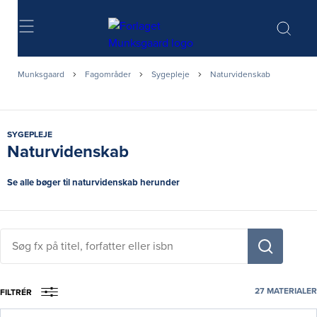
Søg
Munksgaard
Fagområder
Sygepleje
Naturvidenskab
SYGEPLEJE
Naturvidenskab
Se alle bøger til naturvidenskab herunder
Søg
fx
på
titel,
27
MATERIALER
FILTRÉR
fag,