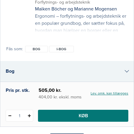
Forflytnings- og arbejdsteknik
Maiken Böcher
og
Marianne Mogensen
Ergonomi – forflytnings- og arbejdsteknik er
en populær grundbog, der sætter fokus på,
hvordan man hjælper en borger eller en
patient med at flytte og bevæge sig.
Ambitionen er, at bogen kan medvirke til at
Fås som
BOG
I-BOG
fjerne eller mindske risikofaktorer i det
fagprofessionelle arbejde og styrke
hjælperens fysiske modstandskraft.
Bog
Forfatterne præsenterer viden, principper,
løsningsforslag og øvelser. Bogen
i-bog
Pris pr. stk.
505,00 kr.
Lev. omk. kan tillægges
404,00 kr. ekskl. moms
KØB
1