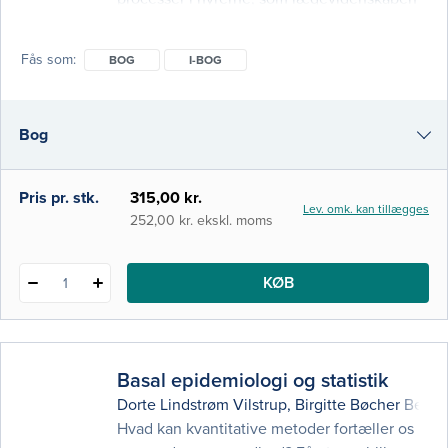
er blevet betragteligt klogere på de senere
år. Der er også lagt vægt på at lette
Fås som
BOG
I-BOG
tilegnelsen af stoffet, blandt andet med en
række helt nye samt reviderede
illustrationer og tabeller. Bogen er målrettet
Bog
undervisningen i nyrefysiologi på
medicinstudiet ved de danske universiteter
og dækker desuden de fr
i-bog
Pris pr. stk.
315,00 kr.
Lev. omk. kan tillægges
252,00 kr. ekskl. moms
KØB
1
Basal epidemiologi og statistik
Dorte Lindstrøm Vilstrup
,
Birgitte Bøcher Benni
Hvad kan kvantitative metoder fortæller os