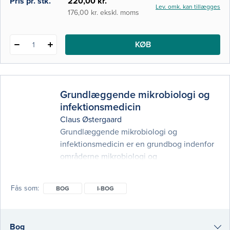
Pris pr. stk.
220,00 kr.
Lev. omk. kan tillægges
176,00 kr. ekskl. moms
KØB
1
Grundlæggende mikrobiologi og
infektionsmedicin
Claus Østergaard
Grundlæggende mikrobiologi og
infektionsmedicin er en grundbog indenfor
områderne mikrobiologi og
infektionsmedicin. Her kommer endelig den
bog, der på eksemplarisk vis tager
Fås som
BOG
I-BOG
udgangspunkt i det niveau den
sygeplejestuderende starter sit studie på, og
netop er en grundlæggende introduktion til
Bog