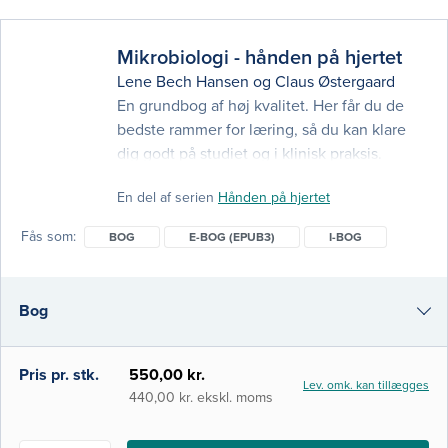
Mikrobiologi - hånden på hjertet
Lene Bech Hansen
og
Claus Østergaard
En grundbog af høj kvalitet. Her får du de
bedste rammer for læring, så du kan klare
dig godt på studiet og i klinisk praksis.
Bogen er skrevet i klart sprog og gennemgår
En del af serien
Hånden på hjertet
de vigtigste mikroorganismer med fokus på
deres sygdomsfremkaldende egenskaber og
Fås som
BOG
E-BOG (EPUB3)
I-BOG
de infektionssygdomme, de forårsager. Med
4. udgave får du: 13 OPDATEREDE
KAPITLER om mikroorganismer, smitte og
Bog
infektionssyg
e-bog (epub3)
Pris pr. stk.
550,00 kr.
Lev. omk. kan tillægges
i-bog
440,00 kr. ekskl. moms