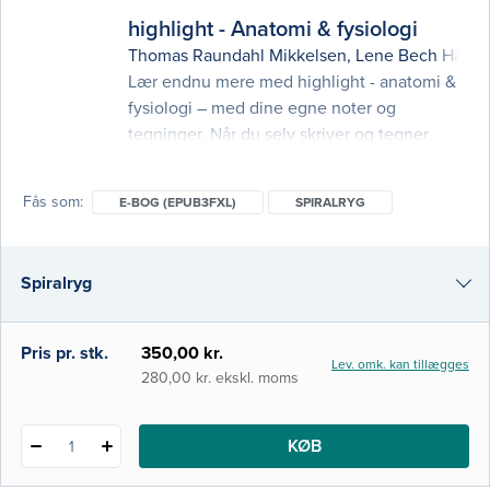
forfatter
highlight - Anatomi & fysiologi
eller
Thomas Raundahl Mikkelsen
,
Lene Bech Hans
isbn
Lær endnu mere med highlight - anatomi &
fysiologi – med dine egne noter og
tegninger. Når du selv skriver og tegner,
aktiverer du din hukommelse og styrker din
viden og forståelse, og her får du en
Fås som
E-BOG (EPUB3FXL)
SPIRALRYG
kombineret aktivitets- og notesbog, så du
kan få endnu større udbytte af videoerne
om anatomi og fysiologi på highlight. Bogen
Spiralryg
følger videoernes opbygning 1:1, så du kan
arbejde
e-bog (epub3fxl)
Pris pr. stk.
350,00 kr.
Lev. omk. kan tillægges
280,00 kr. ekskl. moms
KØB
1