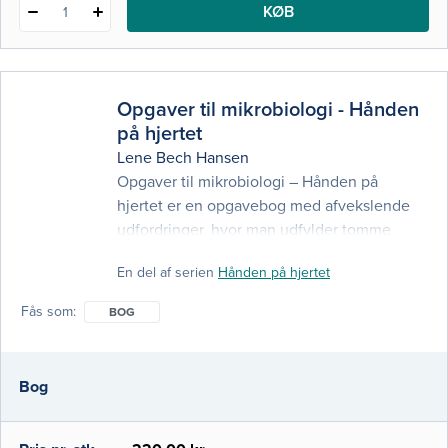
KØB
1
Opgaver til mikrobiologi - Hånden
på hjertet
Lene Bech Hansen
Opgaver til mikrobiologi – Hånden på
hjertet er en opgavebog med afvekslende
udfordringer, hvor man udfylder tomme
felter, skriver egne svar etc. Bogen dækker
En del af serien
Hånden på hjertet
de vigtigste temaer inden for mikrobiologi,
og den er tæt knyttet til Mikrobiologi –
Fås som
BOG
Hånden på hjertet, hvor den kan fungere
som et kærkomment supplement i
læsningen. Bogen er velegnet til
Bog
eksamenslæsning, ligesom d