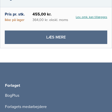
de centrale faglige begreber indenfor
emnet. Bogens fokus er de dele af faget
som er relevant for det daglige arbejde som
i-bog
Pris pr. stk.
455,00 kr.
Lev. omk. kan tillægges
basissygeplejerske.
Ikke på lager
364,00 kr. ekskl. moms
OM
LÆS MERE
GRUNDLÆGGENDE
MIKROBIOLOGI
OG
INFEKTIONSMEDICIN
Forlaget
BogPlus
Forlagets medarbejdere