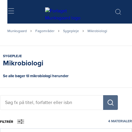
Søg
Munksgaard
Fagområder
Sygepleje
Mikrobiologi
SYGEPLEJE
Mikrobiologi
Se alle bøger til mikrobiologi herunder
Søg
fx
på
titel,
4
MATERIALER
FILTRÉR
fag,