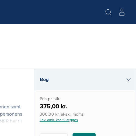
Bog
i-bog
Pris pr. stk.
375,00 kr.
ernen samt
 personens
300,00 kr. ekskl. moms
Lev. omk. kan tillægges
ER har til