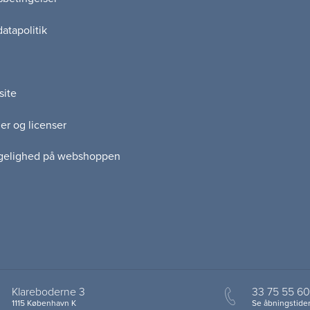
atapolitik
site
er og licenser
gelighed på webshoppen
Klareboderne 3
33 75 55 60
1115 København K
Se åbningstider