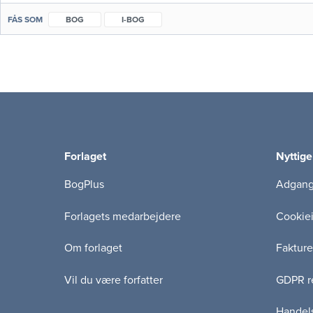
FÅS SOM
BOG
I-BOG
Forlaget
Nyttige
BogPlus
Adgang 
Forlagets medarbejdere
Cookie
Om forlaget
Fakture
Vil du være forfatter
GDPR re
Handels