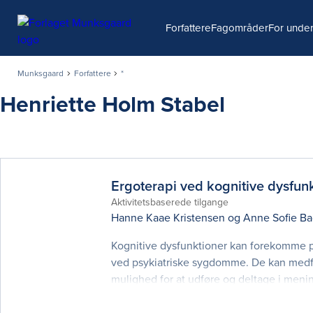
Søg
Forfattere
Fagområder
For under
Munksgaard
Forfattere
*
Henriette Holm Stabel
Ergoterapi ved kognitive dysfun
Aktivitetsbaserede tilgange
Hanne Kaae Kristensen
og
Anne Sofie B
Kognitive dysfunktioner kan forekomme p
ved psykiatriske sygdomme. De kan medfø
mulighed for at udføre og deltage i me
hensigt at fremme evidensbaseret praksis 