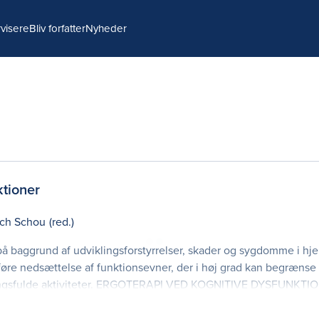
visere
Bliv forfatter
Nyheder
ktioner
ach Schou
(red.)
å baggrund af udviklingsforstyrrelser, skader og sygdomme i hj
re nedsættelse af funktionsevner, der i høj grad kan begrænse
ningsfulde aktiviteter. ERGOTERAPI VED KOGNITIVE DYSFUNKTION
inden for ergoterapi til